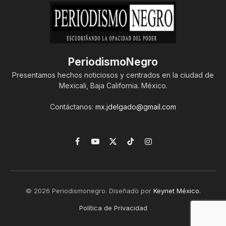
PeriodismoNegro
Presentamos hechos noticiosos y centrados en la ciudad de
Mexicali, Baja California. México.
Contáctanos:
mx.jdelgado@gmail.com
Facebook
YouTube
X
TikTok
Instagram
(Twitter)
© 2026 Periodismonegro. Diseñado por
Keynet México
.
Política de Privacidad