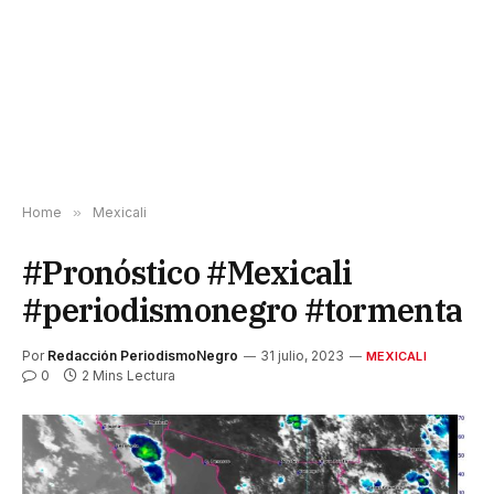
Home
»
Mexicali
#Pronóstico #Mexicali
#periodismonegro #tormenta
Por
Redacción PeriodismoNegro
31 julio, 2023
MEXICALI
0
2 Mins Lectura