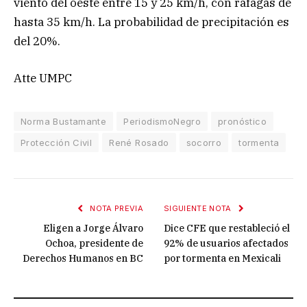
viento del oeste entre 15 y 25 km/h, con ráfagas de
hasta 35 km/h. La probabilidad de precipitación es
del 20%.
Atte UMPC
Norma Bustamante
PeriodismoNegro
pronóstico
Protección Civil
René Rosado
socorro
tormenta
NOTA PREVIA
SIGUIENTE NOTA
Eligen a Jorge Álvaro
Dice CFE que restableció el
Ochoa, presidente de
92% de usuarios afectados
Derechos Humanos en BC
por tormenta en Mexicali