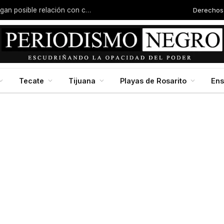
Derechos
Joven es asesinado en Valle San Pedro; investigan posible relación con carreras clandestinas
Tecate
Tijuana
Playas de Rosarito
En