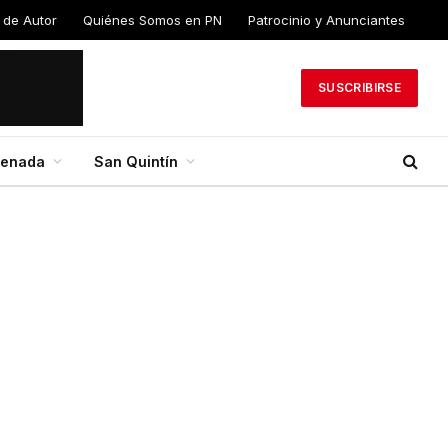
 de Autor
Quiénes Somos en PN
Patrocinio y Anunciantes
SUSCRIBIRSE
senada
San Quintín