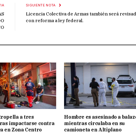
IA
SIGUIENTE NOTA
AS
Licencia Colectiva de Armas también será revisa
DO
con reforma a ley federal.
CO
tropella a tres
Hombre es asesinado a balaz
ras impactarse contra
mientras circulaba en su
ca en Zona Centro
camioneta en Altiplano