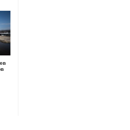
con
ón