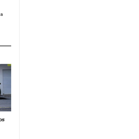
da
os