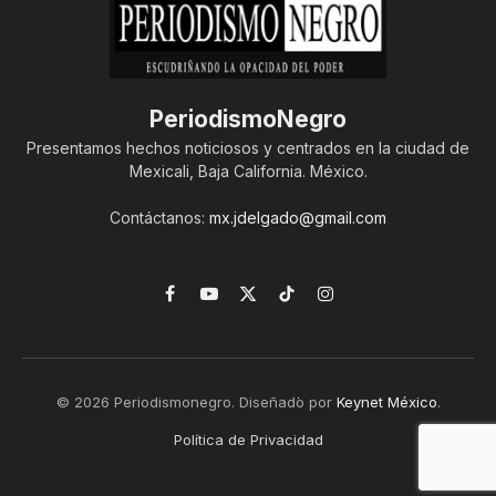
PeriodismoNegro
Presentamos hechos noticiosos y centrados en la ciudad de
Mexicali, Baja California. México.
Contáctanos:
mx.jdelgado@gmail.com
Facebook
YouTube
X
TikTok
Instagram
(Twitter)
© 2026 Periodismonegro. Diseñado por
Keynet México
.
Política de Privacidad