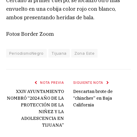
Cercano al primer cuerpo, se localizó otro más
envuelto en una cobija color rojo con blanco,
ambos presentando heridas de bala.
Fotos Border Zoom
PeriodismoNegro
Tijuana
Zona Este
NOTA PREVIA
SIGUIENTE NOTA
XXIV AYUNTAMIENTO
Descartan brote de
NOMBRÓ “2024 AÑO DE LA
“chinches” en Baja
PROTECCIÓN DE LA
California
NIÑEZ Y LA
ADOLESCENCIA EN
TIJUANA”