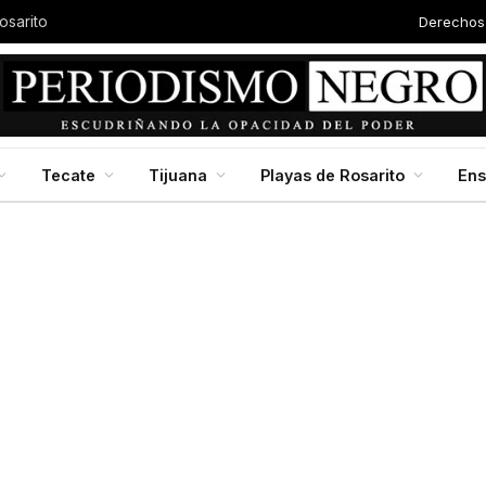
Derechos
osarito
Tecate
Tijuana
Playas de Rosarito
En