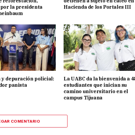
e reforestación,
detienen a sujeto en cateo en
por la presidenta
Hacienda de los Portales III
cheinbaum
 y depuración policial:
La UABC da la bienvenida a 4
dor panista
estudiantes que inician su
camino universitario en el
campus Tijuana
EGAR COMENTARIO