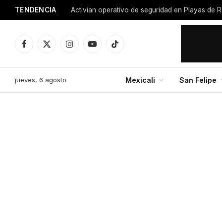
TENDENCIA
Activian operativo de seguridad en Playas de R
Facebook
X
Instagram
YouTube
TikTok
(Twitter)
jueves, 6 agosto
Mexicali
San Felipe