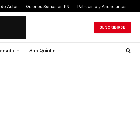
 de Autor
Quiénes Somos en PN
Patrocinio y Anunciantes
SUSCRIBIRSE
senada
San Quintín