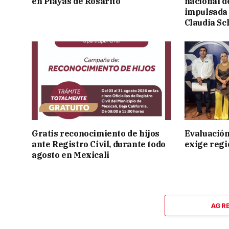
en Playas de Rosarito
nacional d
impulsada 
Claudia S
Gratis reconocimiento de hijos
Evaluación
ante Registro Civil, durante todo
exige regi
agosto en Mexicali
AGR