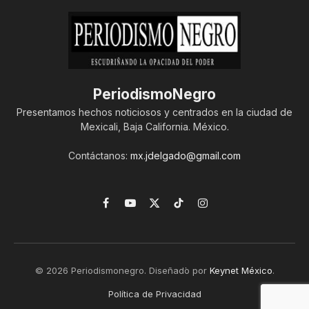
PeriodismoNegro
Presentamos hechos noticiosos y centrados en la ciudad de
Mexicali, Baja California. México.
Contáctanos:
mx.jdelgado@gmail.com
Facebook
YouTube
X
TikTok
Instagram
(Twitter)
© 2026 Periodismonegro. Diseñado por
Keynet México
.
Política de Privacidad