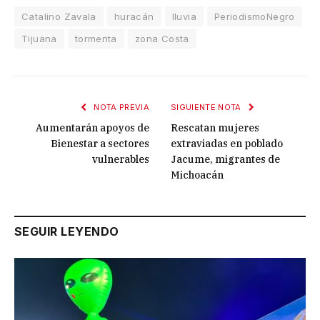
Catalino Zavala
huracán
lluvia
PeriodismoNegro
Tijuana
tormenta
zona Costa
NOTA PREVIA
SIGUIENTE NOTA
Aumentarán apoyos de
Rescatan mujeres
Bienestar a sectores
extraviadas en poblado
vulnerables
Jacume, migrantes de
Michoacán
SEGUIR LEYENDO