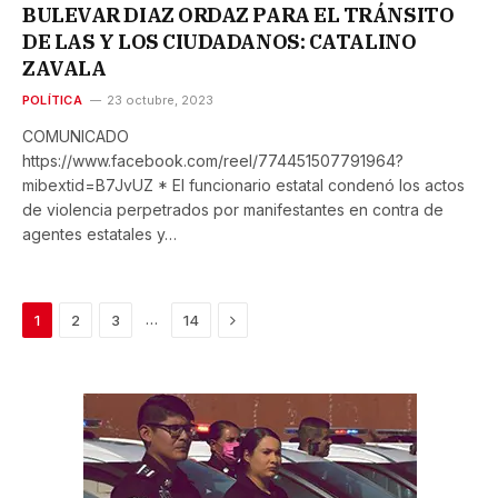
BULEVAR DIAZ ORDAZ PARA EL TRÁNSITO
DE LAS Y LOS CIUDADANOS: CATALINO
ZAVALA
POLÍTICA
23 octubre, 2023
COMUNICADO
https://www.facebook.com/reel/774451507791964?
mibextid=B7JvUZ * El funcionario estatal condenó los actos
de violencia perpetrados por manifestantes en contra de
agentes estatales y…
Next
…
1
2
3
14