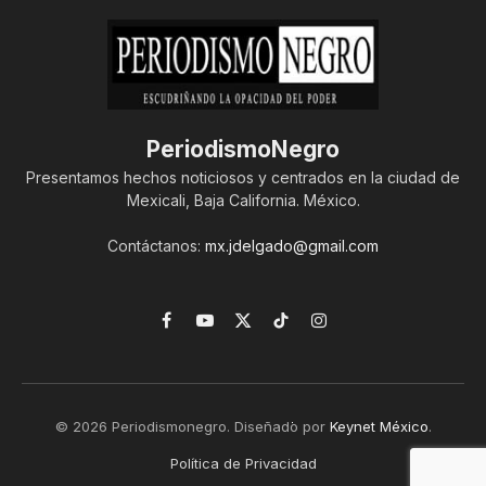
PeriodismoNegro
Presentamos hechos noticiosos y centrados en la ciudad de
Mexicali, Baja California. México.
Contáctanos:
mx.jdelgado@gmail.com
Facebook
YouTube
X
TikTok
Instagram
(Twitter)
© 2026 Periodismonegro. Diseñado por
Keynet México
.
Política de Privacidad