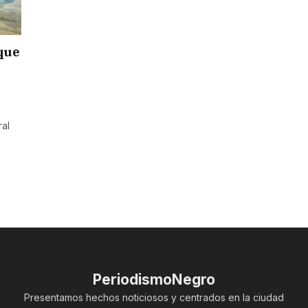
que
ral
PeriodismoNegro
Presentamos hechos noticiosos y centrados en la ciudad