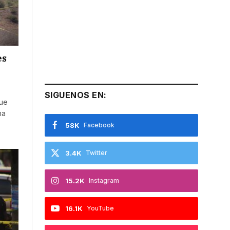
es
SIGUENOS EN:
fue
na
58K
Facebook
3.4K
Twitter
15.2K
Instagram
16.1K
YouTube