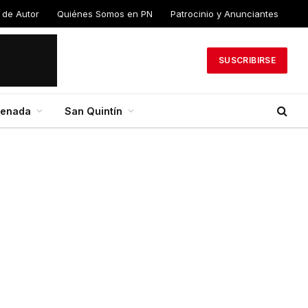
 de Autor
Quiénes Somos en PN
Patrocinio y Anunciantes
SUSCRIBIRSE
senada
San Quintín