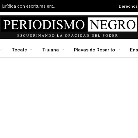
Derechos
Familias de la colonia Progreso reciben certeza jurídica con escrituras entregadas por Dip. Molina
Tecate
Tijuana
Playas de Rosarito
En