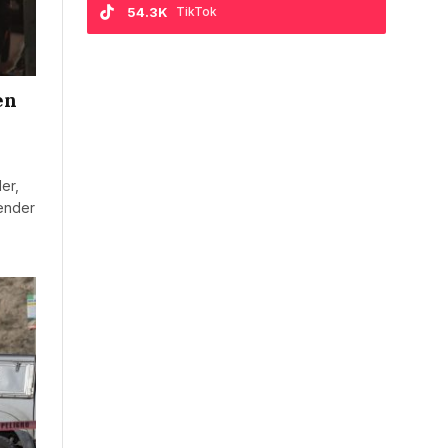
54.3K
TikTok
en
er,
tender