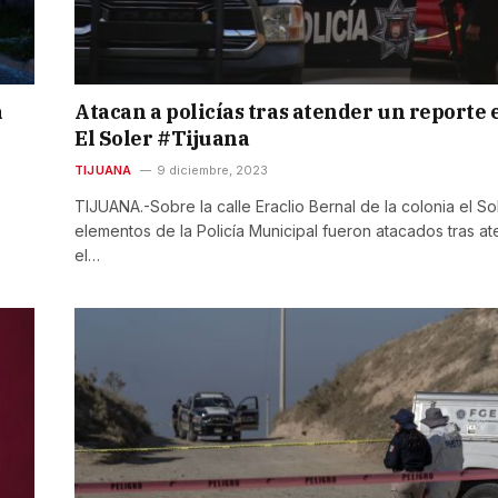
a
Atacan a policías tras atender un reporte 
El Soler #Tijuana
TIJUANA
9 diciembre, 2023
TIJUANA.-Sobre la calle Eraclio Bernal de la colonia el Sol
elementos de la Policía Municipal fueron atacados tras a
el…