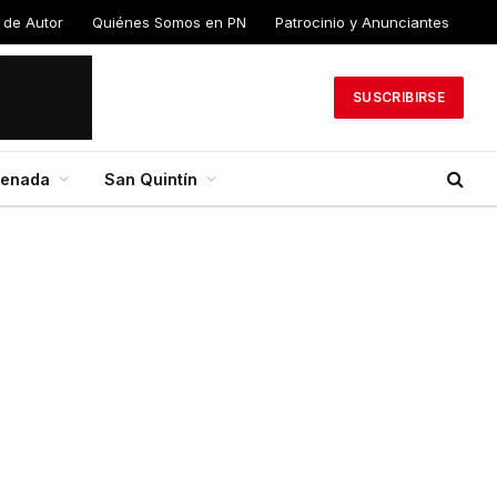
 de Autor
Quiénes Somos en PN
Patrocinio y Anunciantes
SUSCRIBIRSE
senada
San Quintín