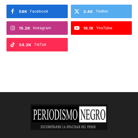
58K
Facebook
3.4K
Twitter
15.2K
Instagram
16.1K
YouTube
54.3K
TikTok