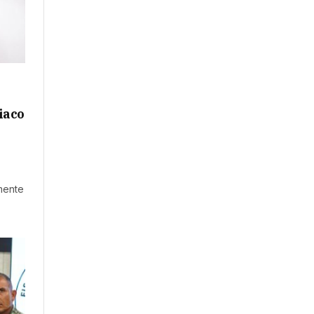
iaco
lmente