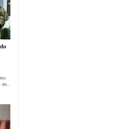
ado
tes
or de…