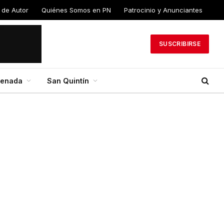
 de
Quiénes Somos en
Patrocinio y
PN
Anunciantes
SUSCRIBIRSE
senada
San Quintín