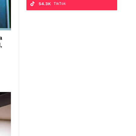
54.3K
TikTok
a
,