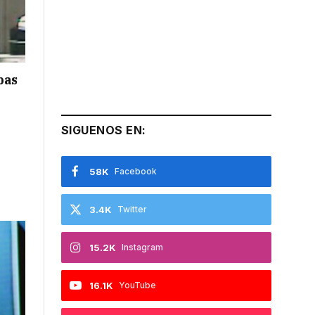
bas
SIGUENOS EN:
58K
Facebook
3.4K
Twitter
15.2K
Instagram
16.1K
YouTube