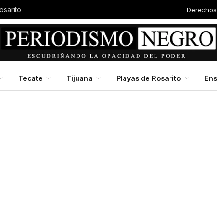
Derechos
Autor
Baja California en jornada nacional de reforestación, impulsada por la presidenta Claudia Scheinbaum
Tecate
Tijuana
Playas de Rosarito
En