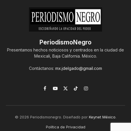
PeriodismoNegro
Presentamos hechos noticiosos y centrados en la ciudad de
Mexicali, Baja California. México.
Contáctanos:
mx.jdelgado@gmail.com
Facebook
YouTube
X
TikTok
Instagram
(Twitter)
© 2026 Periodismonegro. Diseñado por
Keynet México
.
Política de Privacidad