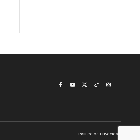
Facebook
YouTube
X
TikTok
Instagram
(Twitter)
Política de Privacidad