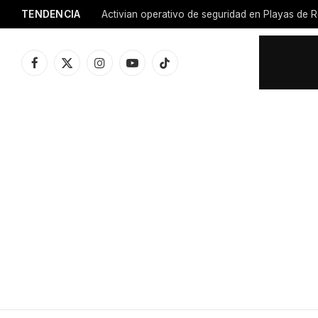
TENDENCIA
Activian operativo de seguridad en Playas de R
Facebook
X
Instagram
YouTube
TikTok
(Twitter)