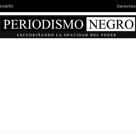
Derechos
osarito