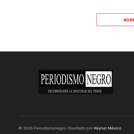
AGR
© 2026 Periodismonegro. Diseñado por
Keynet México
.