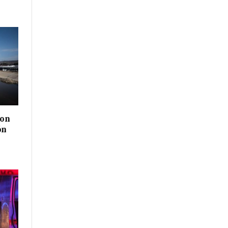
con
ón