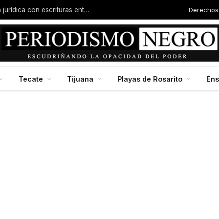
Derechos
Familias de la colonia Progreso reciben certeza jurídica con escrituras entregadas por Dip. Molina
Tecate
Tijuana
Playas de Rosarito
En