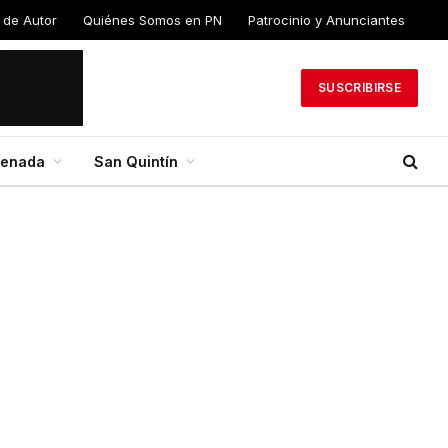
 de Autor
Quiénes Somos en PN
Patrocinio y Anunciantes
SUSCRIBIRSE
senada
San Quintín