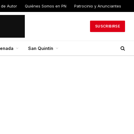
 de Autor
Quiénes Somos en PN
Patrocinio y Anunciantes
SUSCRIBIRSE
senada
San Quintín