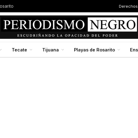
Derechos
osarito
Tecate
Tijuana
Playas de Rosarito
En