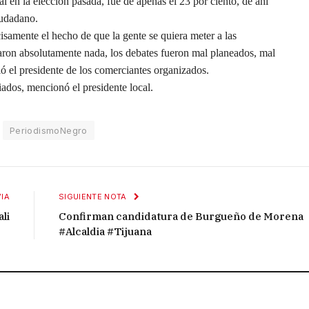
al en la elección pasada, fue de apenas el 23 por ciento, de ahí
iudadano.
isamente el hecho de que la gente se quiera meter a las
taron absolutamente nada, los debates fueron mal planeados, mal
ó el presidente de los comerciantes organizados.
dos, mencionó el presidente local.
PeriodismoNegro
IA
SIGUIENTE NOTA
li
Confirman candidatura de Burgueño de Morena
#Alcaldia #Tijuana