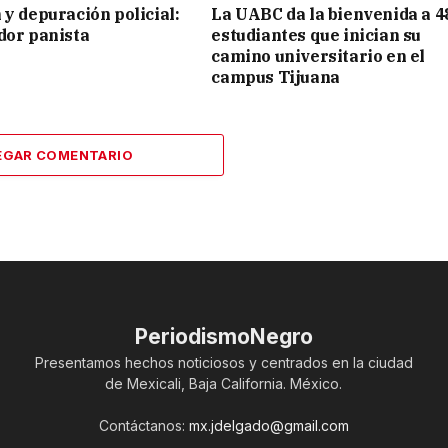
 y depuración policial:
La UABC da la bienvenida a 4
dor panista
estudiantes que inician su
camino universitario en el
campus Tijuana
EGAR COMENTARIO
PeriodismoNegro
Presentamos hechos noticiosos y centrados en la ciudad
de Mexicali, Baja California. México.
Contáctanos:
mx.jdelgado@gmail.com