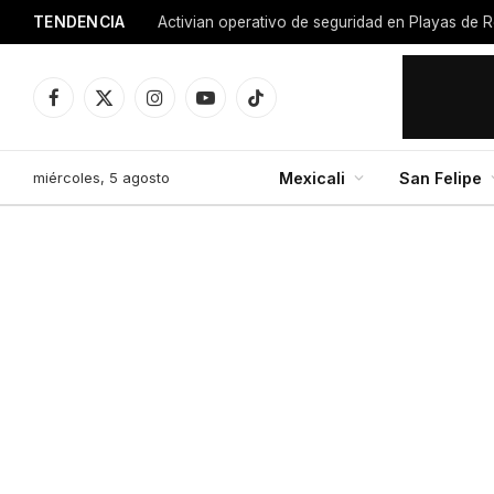
TENDENCIA
Activian operativo de seguridad en Playas de R
Facebook
X
Instagram
YouTube
TikTok
(Twitter)
miércoles, 5 agosto
Mexicali
San Felipe