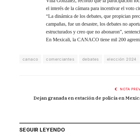
Villa González, recordó que la participación loc
el interés de la cámara para incentivar el voto c
“La dinámica de los debates, que propician prec
campañas, fue un desastre, los debates no apor
estructurados y creo que no abonaron”, sentenci
En Mexicali, la CANACO tiene mil 200 agremia
canaco
comerciantes
debates
elección 2024
NOTA PREV
Dejan granada en estación de policía en Mexica
SEGUIR LEYENDO