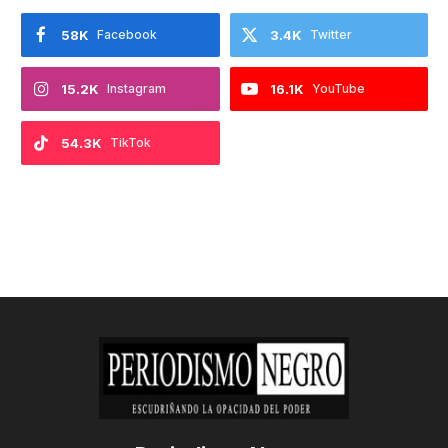
58K
Facebook
3.4K
Twitter
15.2K
Instagram
16.1K
YouTube
54.3K
TikTok