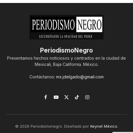
PeriodismoNegro
Presentamos hechos noticiosos y centrados en la ciudad de
Mexicali, Baja California. México.
Contáctanos:
mx.jdelgado@gmail.com
Facebook
YouTube
X
TikTok
Instagram
(Twitter)
© 2026 Periodismonegro. Diseñado por
Keynet México
.