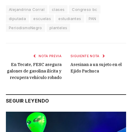
Alejandrina Corral
clases
Congreso bc
diputada
escuelas
estudiantes
PAN
PeriodismoNegro
planteles
NOTA PREVIA
SIGUIENTE NOTA
En Tecate, FESC asegura
Asesinan a un sujeto en el
galones de gasolina ilícita y
Ejido Pachuca
recupera vehículo robado
SEGUIR LEYENDO