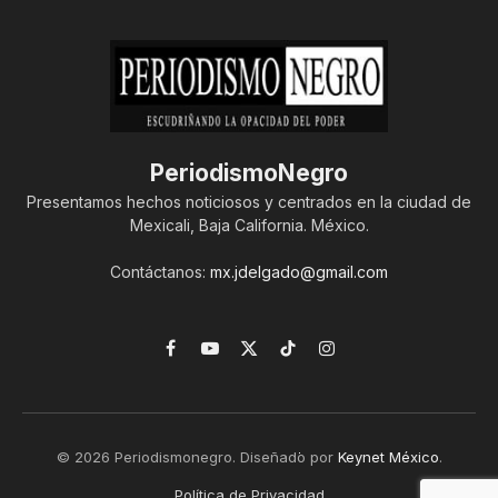
PeriodismoNegro
Presentamos hechos noticiosos y centrados en la ciudad de
Mexicali, Baja California. México.
Contáctanos:
mx.jdelgado@gmail.com
Facebook
YouTube
X
TikTok
Instagram
(Twitter)
© 2026 Periodismonegro. Diseñado por
Keynet México
.
Política de Privacidad