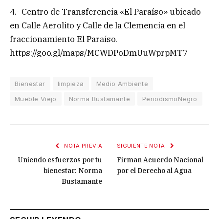
4.- Centro de Transferencia «El Paraíso» ubicado
en Calle Aerolito y Calle de la Clemencia en el
fraccionamiento El Paraíso.
https://goo.gl/maps/MCWDPoDmUuWprpMT7
Bienestar
limpieza
Medio Ambiente
Mueble Viejo
Norma Bustamante
PeriodismoNegro
NOTA PREVIA
SIGUIENTE NOTA
Uniendo esfuerzos por tu
Firman Acuerdo Nacional
bienestar: Norma
por el Derecho al Agua
Bustamante