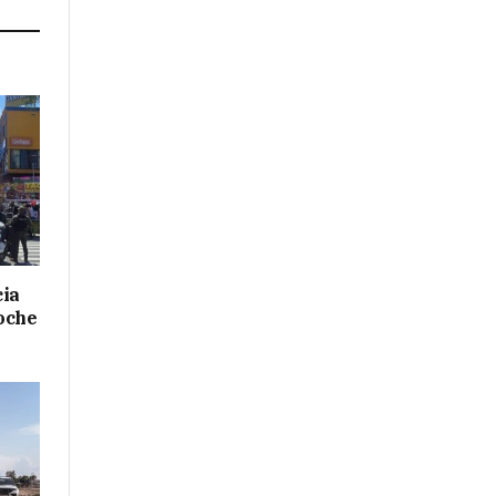
cia
oche