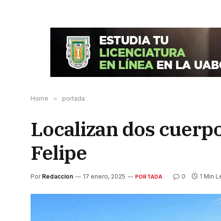
Home
»
portada
Localizan dos cuerp
Felipe
Por
Redaccion
17 enero, 2025
0
1 Min L
PORTADA