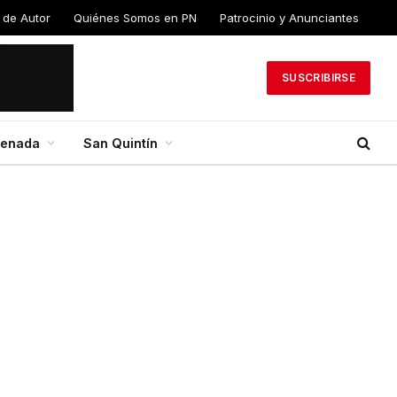
 de Autor
Quiénes Somos en PN
Patrocinio y Anunciantes
SUSCRIBIRSE
senada
San Quintín