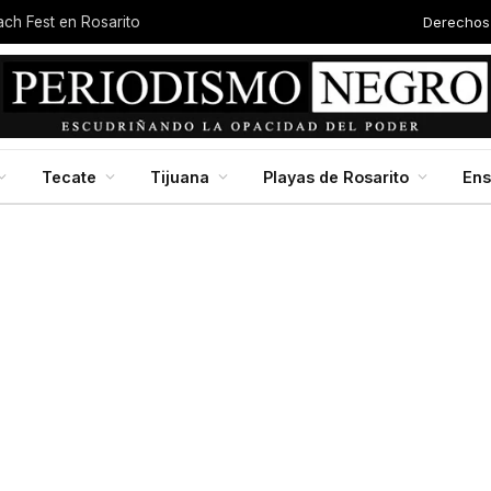
Derechos
each Fest en Rosarito
Tecate
Tijuana
Playas de Rosarito
En