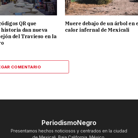
códigos QR que
Muere debajo de un árbol en 
 historia dan nueva
calor infernal de Mexicali
lejón del Travieso en la
ro
EGAR COMENTARIO
PeriodismoNegro
Presentamos hechos noticiosos y centrados en la ciudad
de Mexicali, Baja California. México.