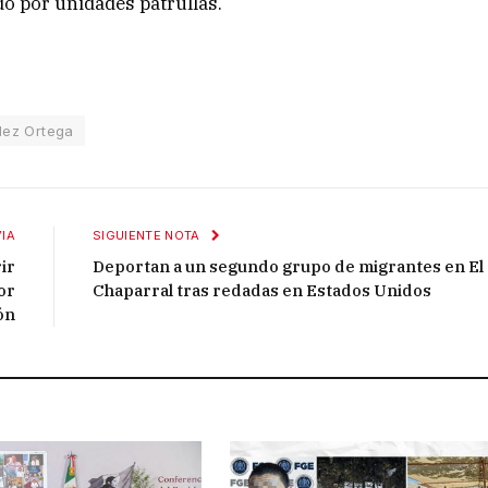
do por unidades patrullas.
lez Ortega
IA
SIGUIENTE NOTA
ir
Deportan a un segundo grupo de migrantes en El
or
Chaparral tras redadas en Estados Unidos
ón