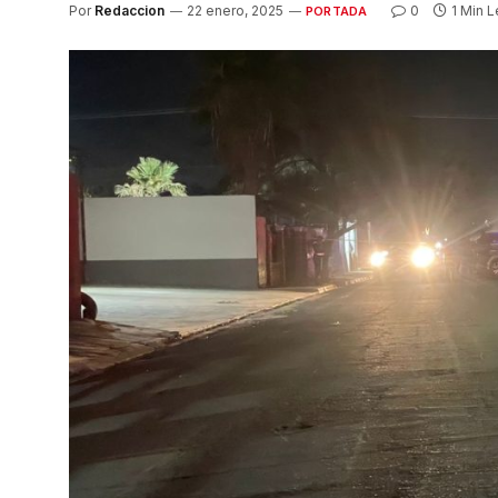
Por
Redaccion
22 enero, 2025
0
1 Min L
PORTADA