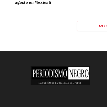
agosto en Mexicali
AGR