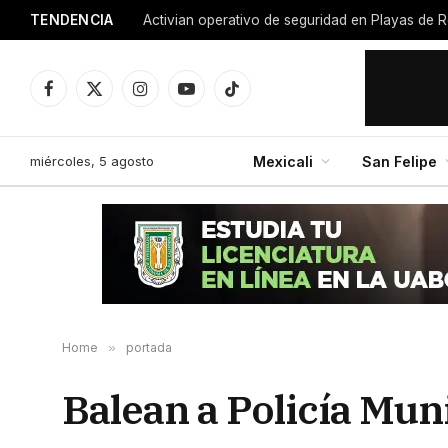
TENDENCIA
Activian operativo de seguridad en Playas de R
Facebook
X
Instagram
YouTube
TikTok
(Twitter)
miércoles, 5 agosto
Mexicali
San Felipe
Home
»
portada
Balean a Policía Mun