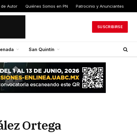
 de Autor
Quiénes Somos en PN
Patrocinio y Anunciantes
SUSCRIBIRSE
senada
San Quintín
ález Ortega