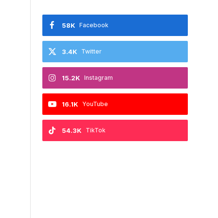
58K
Facebook
3.4K
Twitter
15.2K
Instagram
16.1K
YouTube
54.3K
TikTok