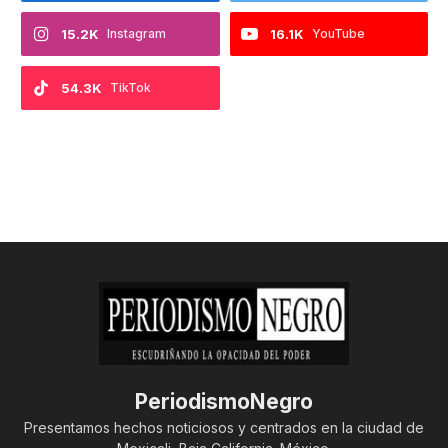
15.2K
Instagram
16.1K
YouTube
54.3K
TikTok
PeriodismoNegro
Presentamos hechos noticiosos y centrados en la ciudad de