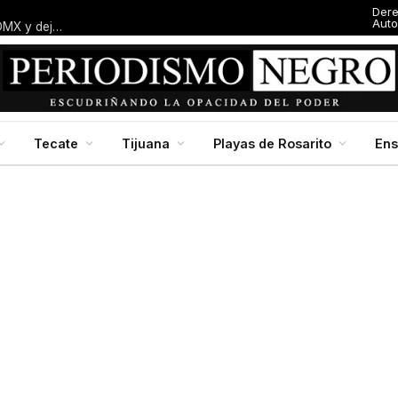
Der
Auto
Entresijos: El dedazo blanquiazul: Macalpin amarra alcaldía en CDMX y deja al panismo local con el dedo en la boca
Tecate
Tijuana
Playas de Rosarito
En