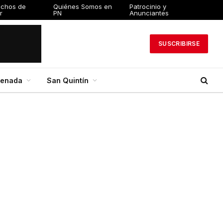
echos de
Quiénes Somos en
Patrocinio y
r
PN
Anunciantes
SUSCRIBIRSE
senada
San Quintín