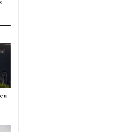
se
e a