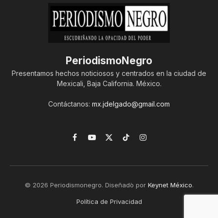
PeriodismoNegro
Presentamos hechos noticiosos y centrados en la ciudad de
Mexicali, Baja California. México.
Contáctanos:
mx.jdelgado@gmail.com
Facebook
YouTube
X
TikTok
Instagram
(Twitter)
© 2026 Periodismonegro. Diseñado por
Keynet México
.
Política de Privacidad