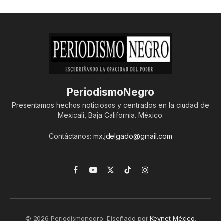
PeriodismoNegro
Presentamos hechos noticiosos y centrados en la ciudad de
Mexicali, Baja California. México.
Contáctanos:
mx.jdelgado@gmail.com
Facebook
YouTube
X
TikTok
Instagram
(Twitter)
© 2026 Periodismonegro. Diseñado por
Keynet México
.