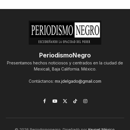
PeriodismoNegro
Presentamos hechos noticiosos y centrados en la ciudad de
Mexicali, Baja California. México.
Contáctanos:
mx.jdelgado@gmail.com
Facebook
YouTube
X
TikTok
Instagram
(Twitter)
© 2026 Periodismonegro. Diseñado por
Keynet México
.