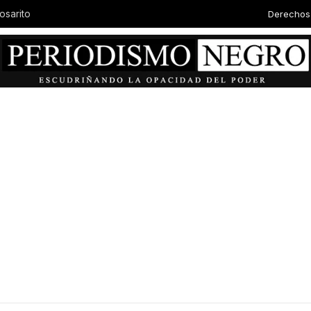
Derechos
osarito