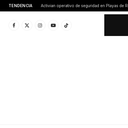
TENDENCIA
Activian operativo de seguridad en Playas de R
Facebook
X
Instagram
YouTube
TikTok
(Twitter)