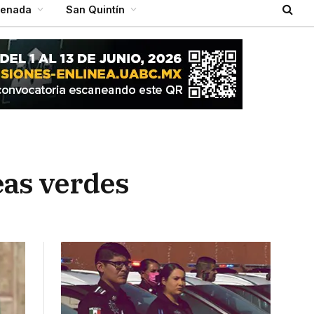
senada
San Quintín
eas verdes