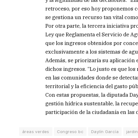
y la legitimidad de las decisiones. “
retroceso, por eso hoy proponemos co
se gestiona un recurso tan vital como e
Por otra parte, la tercera iniciativa p
Ley que Reglamenta el Servicio de Agua
que los ingresos obtenidos por conce
exclusivamente a los sistemas de agu
Además, se priorizaría su aplicación 
dichos ingresos. “Lo justo es que lo
en las comunidades donde se detectaro
territorial y la eficiencia del gasto pú
Con estas propuestas, la diputada D
gestión hídrica sustentable, la recup
participación de la ciudadanía en las
áreas verdes
Congreso bc
Daylín García
jardi