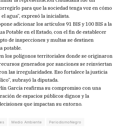
Eliminar la representación ciudadana fue un
rregirlo para que la sociedad tenga voz en cómo
l agua”, expresó la inicialista.
ropone adicionar los artículos 91 BIS y 100 BIS a la
 Potable en el Estado, con el fin de establecer
pto de inspecciones y multas se destinen
a potable.
en los polígonos territoriales donde se originaron
s recursos generados por sanciones se reinviertan
n las irregularidades. Eso fortalece la justicia
blico”, subrayó la diputada.
aylín García reafirma su compromiso con una
eración de espacios públicos dignos y la
 decisiones que impactan su entorno.
nes
Medio Ambiente
PeriodismoNegro