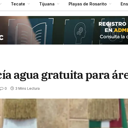
Tecate
Tijuana
Playas de Rosarito
En
cía agua gratuita para ár
0
3 Mins Lectura