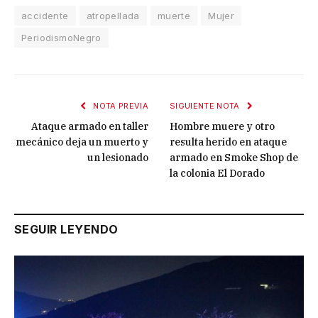
accidente
atropellada
muerte
Mujer
PeriodismoNegro
NOTA PREVIA
SIGUIENTE NOTA
Ataque armado en taller
Hombre muere y otro
mecánico deja un muerto y
resulta herido en ataque
un lesionado
armado en Smoke Shop de
la colonia El Dorado
SEGUIR LEYENDO