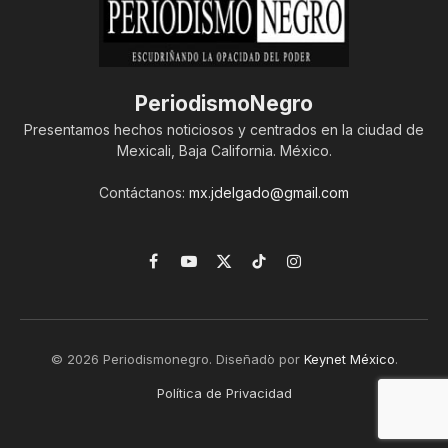
PeriodismoNegro
Presentamos hechos noticiosos y centrados en la ciudad de
Mexicali, Baja California. México.
Contáctanos:
mx.jdelgado@gmail.com
Facebook
YouTube
X
TikTok
Instagram
(Twitter)
© 2026 Periodismonegro. Diseñado por
Keynet México
.
Política de Privacidad