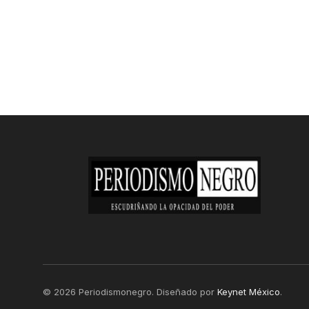
© 2026 Periodismonegro. Diseñado por
Keynet México
.