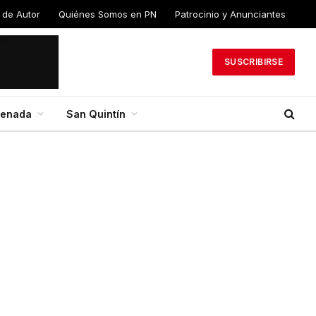
 de Autor
Quiénes Somos en PN
Patrocinio y Anunciantes
SUSCRIBIRSE
senada
San Quintín