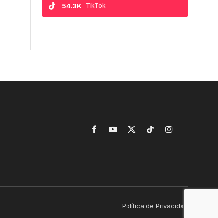
54.3K
TikTok
Facebook
YouTube
X
TikTok
Instagram
(Twitter)
Política de Privacidad