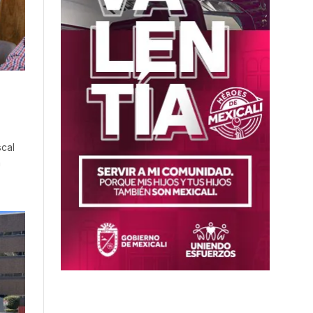
scal
a