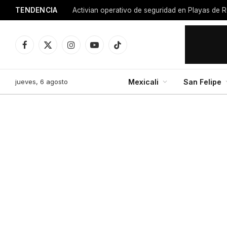
TENDENCIA
Activian operativo de seguridad en Playas de R
Facebook
X
Instagram
YouTube
TikTok
(Twitter)
jueves, 6 agosto
Mexicali
San Felipe