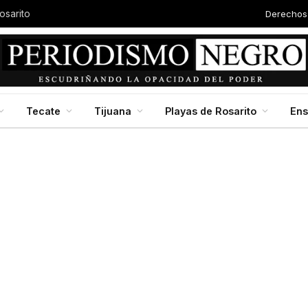
Derechos
osarito
Tecate
Tijuana
Playas de Rosarito
En