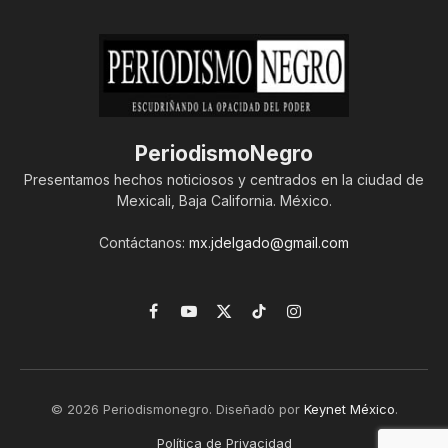
PeriodismoNegro
Presentamos hechos noticiosos y centrados en la ciudad de
Mexicali, Baja California. México.
Contáctanos:
mx.jdelgado@gmail.com
Facebook
YouTube
X
TikTok
Instagram
(Twitter)
© 2026 Periodismonegro. Diseñado por
Keynet México
.
Política de Privacidad