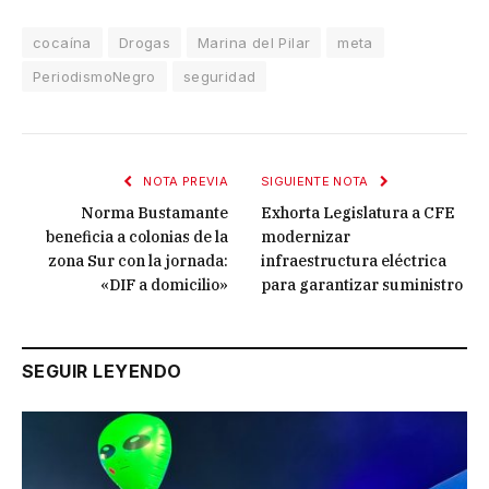
cocaína
Drogas
Marina del Pilar
meta
PeriodismoNegro
seguridad
NOTA PREVIA
SIGUIENTE NOTA
Norma Bustamante
Exhorta Legislatura a CFE
beneficia a colonias de la
modernizar
zona Sur con la jornada:
infraestructura eléctrica
«DIF a domicilio»
para garantizar suministro
SEGUIR LEYENDO