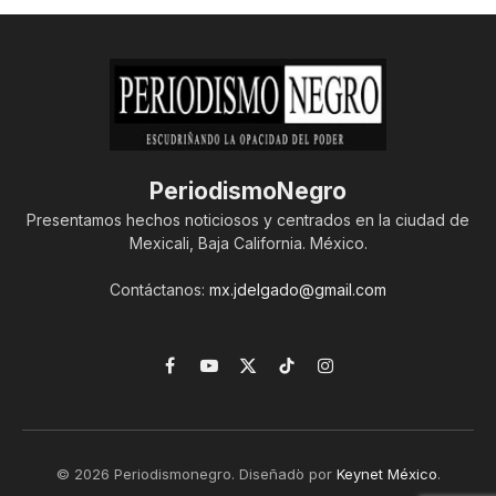
PeriodismoNegro
Presentamos hechos noticiosos y centrados en la ciudad de
Mexicali, Baja California. México.
Contáctanos:
mx.jdelgado@gmail.com
Facebook
YouTube
X
TikTok
Instagram
(Twitter)
© 2026 Periodismonegro. Diseñado por
Keynet México
.