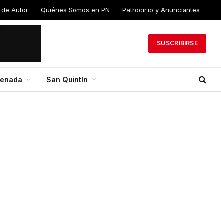
 de Autor
Quiénes Somos en PN
Patrocinio y Anunciantes
SUSCRIBIRSE
senada
San Quintín