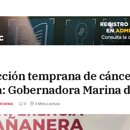
ección temprana de cán
ia: Gobernadora Marina d
0
3 Mins Lectura
IFORNIA