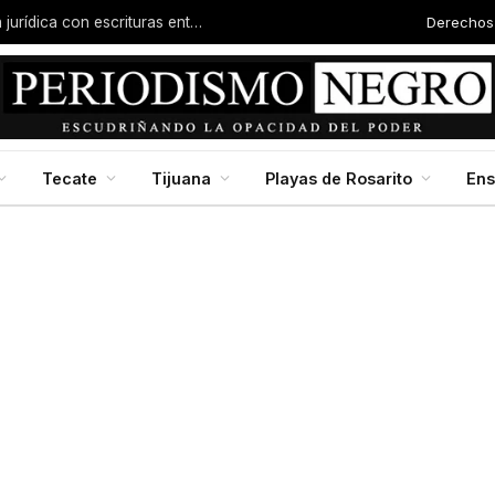
Derechos
Familias de la colonia Progreso reciben certeza jurídica con escrituras entregadas por Dip. Molina
Tecate
Tijuana
Playas de Rosarito
En