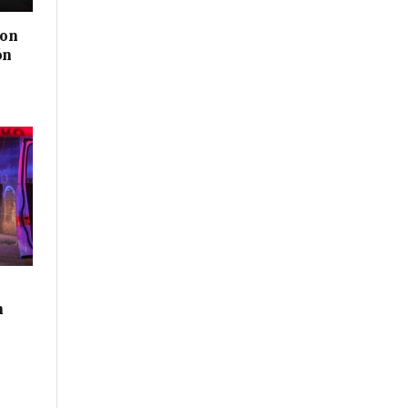
con
ón
n