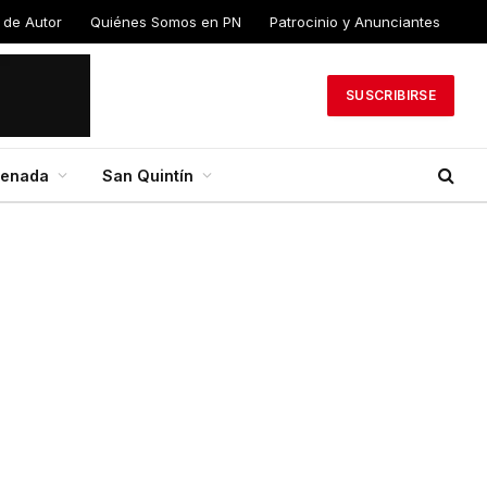
 de Autor
Quiénes Somos en PN
Patrocinio y Anunciantes
SUSCRIBIRSE
senada
San Quintín