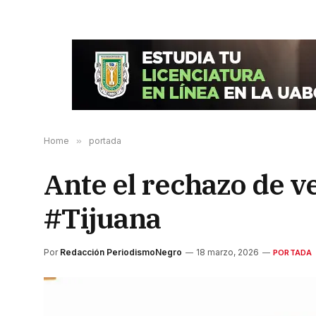
Home
»
portada
Ante el rechazo de v
#Tijuana
Por
Redacción PeriodismoNegro
18 marzo, 2026
PORTADA