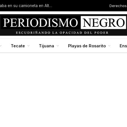
Derechos
Familias de la colonia Progreso reciben certeza jurídica con escrituras entregadas por Dip. Molina
Tecate
Tijuana
Playas de Rosarito
En