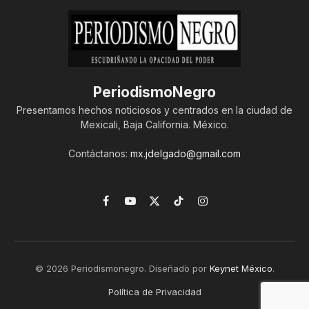
PeriodismoNegro
Presentamos hechos noticiosos y centrados en la ciudad de
Mexicali, Baja California. México.
Contáctanos:
mx.jdelgado@gmail.com
Facebook
YouTube
X
TikTok
Instagram
(Twitter)
© 2026 Periodismonegro. Diseñado por
Keynet México
.
Política de Privacidad