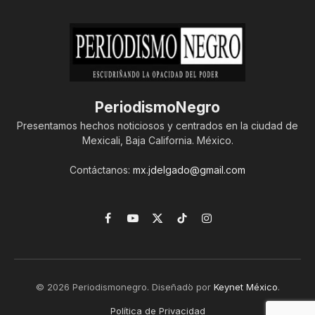
PeriodismoNegro
Presentamos hechos noticiosos y centrados en la ciudad de
Mexicali, Baja California. México.
Contáctanos:
mx.jdelgado@gmail.com
Facebook
YouTube
X
TikTok
Instagram
(Twitter)
© 2026 Periodismonegro. Diseñado por
Keynet México
.
Política de Privacidad