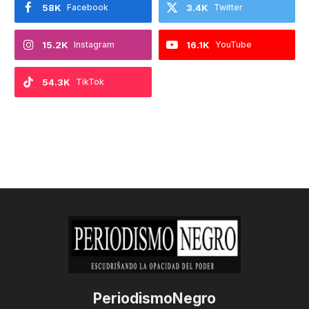
58K
Facebook
3.4K
Twitter
15.2K
Instagram
16.1K
YouTube
54.3K
TikTok
PeriodismoNegro