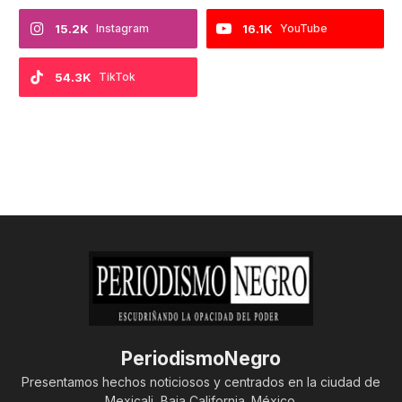
15.2K
Instagram
16.1K
YouTube
54.3K
TikTok
PeriodismoNegro
Presentamos hechos noticiosos y centrados en la ciudad de
Mexicali, Baja California. México.