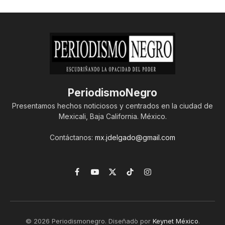
PeriodismoNegro
Presentamos hechos noticiosos y centrados en la ciudad de
Mexicali, Baja California. México.
Contáctanos:
mx.jdelgado@gmail.com
Facebook
YouTube
X
TikTok
Instagram
(Twitter)
© 2026 Periodismonegro. Diseñado por
Keynet México
.