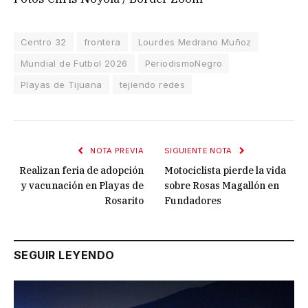
Centro 32
frontera
Lourdes Medrano Muñoz
Mundial de Futbol 2026
PeriodismoNegro
Playas de Tijuana
tejiendo redes
NOTA PREVIA
SIGUIENTE NOTA
Realizan feria de adopción
Motociclista pierde la vida
y vacunación en Playas de
sobre Rosas Magallón en
Rosarito
Fundadores
SEGUIR LEYENDO