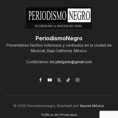
PeriodismoNegro
Presentamos hechos noticiosos y centrados en la ciudad de
Mexicali, Baja California. México.
Contáctanos:
mx.jdelgado@gmail.com
Facebook
YouTube
X
TikTok
Instagram
(Twitter)
© 2026 Periodismonegro. Diseñado por
Keynet México
.
Política de Privacidad