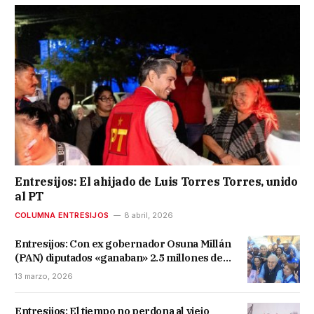
Entresijos: El ahijado de Luis Torres Torres, unido
al PT
COLUMNA ENTRESIJOS
8 abril, 2026
Entresijos: Con ex gobernador Osuna Millán
(PAN) diputados «ganaban» 2.5 millones de
pesos al mes
13 marzo, 2026
Entresijos: El tiempo no perdona al viejo