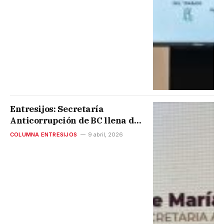
Entresijos: Secretaría
Anticorrupción de BC llena de
conflictos de interés
COLUMNA ENTRESIJOS
9 abril, 2026