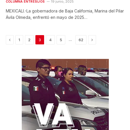
COLUMNA ENTRESIJOS
19 junio, 2025
MEXICALI.-La gobernadora de Baja California, Marina del Pilar
Ávila Olmeda, enfrentó en mayo de 2025…
Previous
Next
…
1
2
3
4
5
62