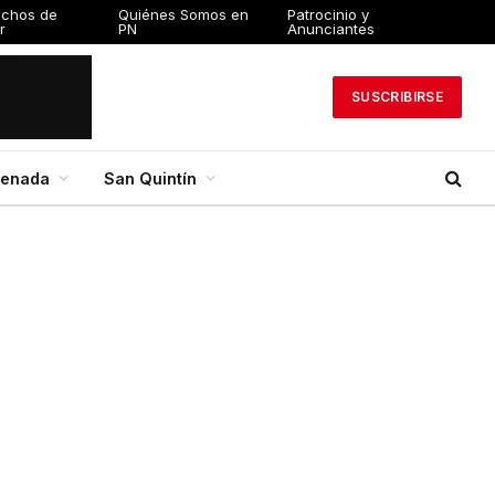
echos de
Quiénes Somos en
Patrocinio y
r
PN
Anunciantes
SUSCRIBIRSE
senada
San Quintín