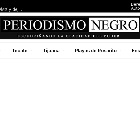
Der
Auto
Entresijos: El dedazo blanquiazul: Macalpin amarra alcaldía en CDMX y deja al panismo local con el dedo en la boca
Tecate
Tijuana
Playas de Rosarito
En