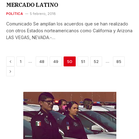
MERCADO LATINO
POLÍTICA
5 febrero, 2018
Comunicado Se amplían los acuerdos que se han realizado
con otros Estados norteamericanos como California y Arizona
LAS VEGAS, NEVADA.-…
Previous
…
…
1
48
49
50
51
52
85
Next