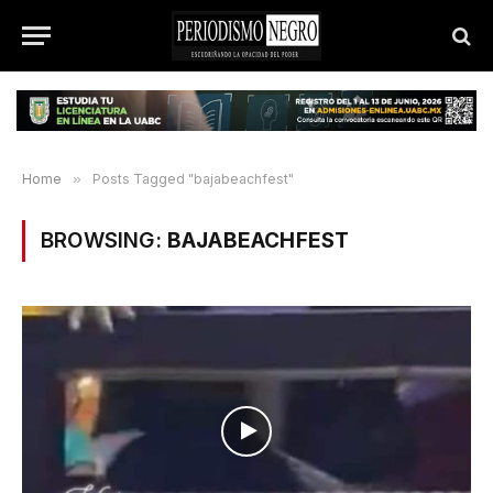
Home
»
Posts Tagged "bajabeachfest"
BROWSING:
BAJABEACHFEST