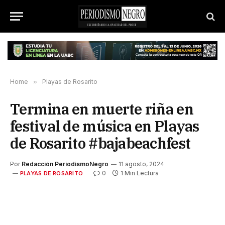
Home
»
Playas de Rosarito
Termina en muerte riña en
festival de música en Playas
de Rosarito #bajabeachfest
Por
Redacción PeriodismoNegro
11 agosto, 2024
0
1 Min Lectura
PLAYAS DE ROSARITO