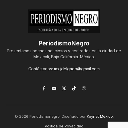
PeriodismoNegro
Presentamos hechos noticiosos y centrados en la ciudad de
Mexicali, Baja California. México.
Contáctanos:
mx.jdelgado@gmail.com
Facebook
YouTube
X
TikTok
Instagram
(Twitter)
© 2026 Periodismonegro. Diseñado por
Keynet México
.
Política de Privacidad