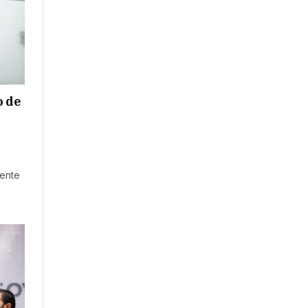
o de
dente