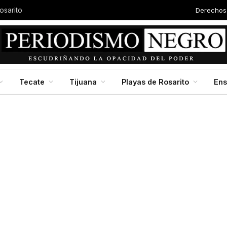
Derechos
Autor
Baja California en jornada nacional de reforestación, impulsada por la presidenta Claudia Scheinbaum
Tecate
Tijuana
Playas de Rosarito
En