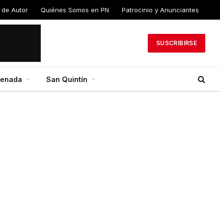
 de
Quiénes Somos en
Patrocinio y
PN
Anunciantes
SUSCRIBIRSE
senada
San Quintín