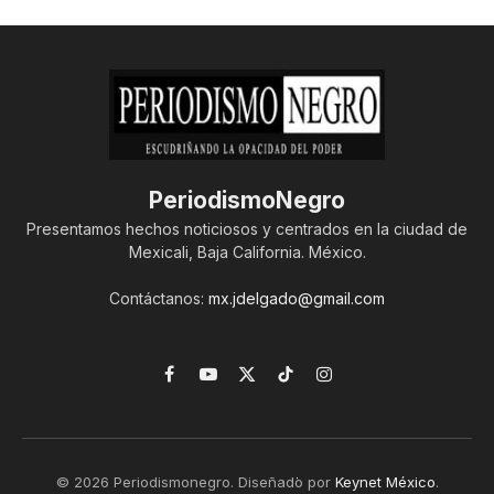
PeriodismoNegro
Presentamos hechos noticiosos y centrados en la ciudad de
Mexicali, Baja California. México.
Contáctanos:
mx.jdelgado@gmail.com
Facebook
YouTube
X
TikTok
Instagram
(Twitter)
© 2026 Periodismonegro. Diseñado por
Keynet México
.