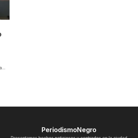
O
va…
PeriodismoNegro
Presentamos hechos noticiosos y centrados en la ciudad