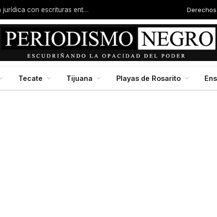
Derechos
Familias de la colonia Progreso reciben certeza jurídica con escrituras entregadas por Dip. Molina
Tecate
Tijuana
Playas de Rosarito
En