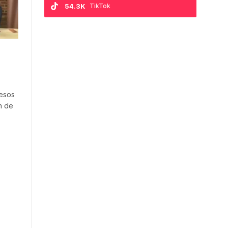
54.3K
TikTok
pesos
n de