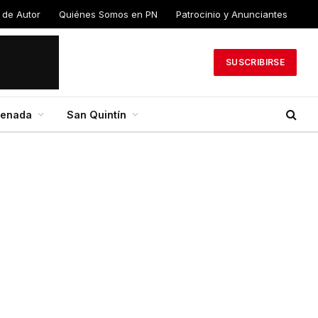
 de Autor
Quiénes Somos en PN
Patrocinio y Anunciantes
SUSCRIBIRSE
senada
San Quintín